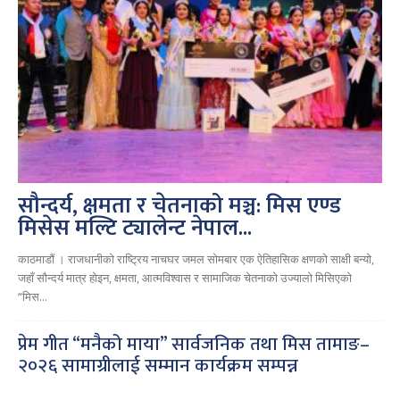
सौन्दर्य, क्षमता र चेतनाको मञ्च: मिस एण्ड
मिसेस मल्टि ट्यालेन्ट नेपाल...
काठमाडौं । राजधानीको राष्ट्रिय नाचघर जमल सोमबार एक ऐतिहासिक क्षणको साक्षी बन्यो,
जहाँ सौन्दर्य मात्र होइन, क्षमता, आत्मविश्वास र सामाजिक चेतनाको उज्यालो मिसिएको
“मिस...
प्रेम गीत “मनैको माया” सार्वजनिक तथा मिस तामाङ–
२०२६ सामाग्रीलाई सम्मान कार्यक्रम सम्पन्न