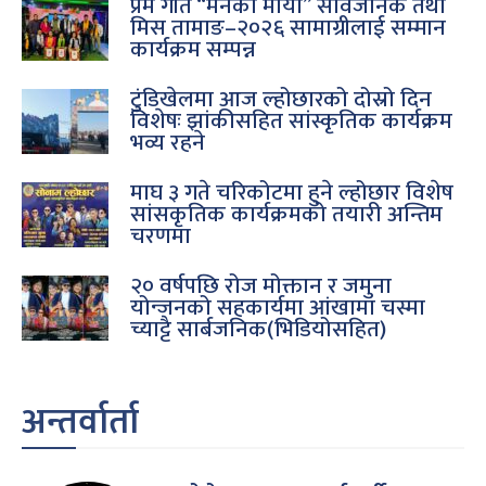
प्रेम गीत “मनैको माया” सार्वजनिक तथा
मिस तामाङ–२०२६ सामाग्रीलाई सम्मान
कार्यक्रम सम्पन्न
टुंडिखेलमा आज ल्होछारको दोस्रो दिन
विशेषः झांकीसहित सांस्कृतिक कार्यक्रम
भव्य रहने
माघ ३ गते चरिकोटमा हुने ल्होछार विशेष
सांसकृतिक कार्यक्रमको तयारी अन्तिम
चरणमा
२० वर्षपछि रोज मोक्तान र जमुना
योन्जनको सहकार्यमा आंखामा चस्मा
च्याट्टै सार्बजनिक(भिडियोसहित)
अन्तर्वार्ता