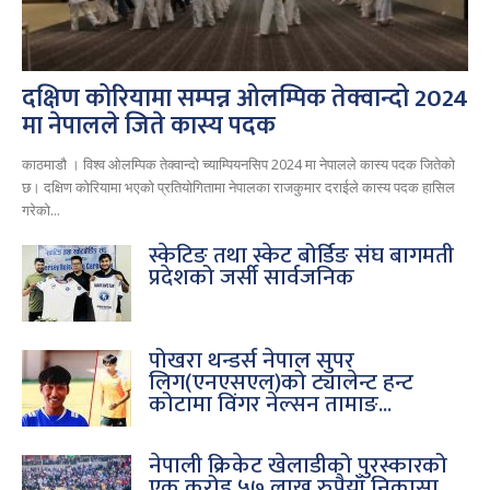
दक्षिण कोरियामा सम्पन्न ओलम्पिक तेक्वान्दो 2024
मा नेपालले जिते कास्य पदक
काठमाडौ । विश्व ओलम्पिक तेक्वान्दो च्याम्पियनसिप 2024 मा नेपालले कास्य पदक जितेको
छ। दक्षिण कोरियामा भएको प्रतियोगितामा नेपालका राजकुमार दराईले कास्य पदक हासिल
गरेको...
स्केटिङ तथा स्केट बोर्डिङ संघ बागमती
प्रदेशको जर्सी सार्वजनिक
पोखरा थन्डर्स नेपाल सुपर
लिग(एनएसएल)को ट्यालेन्ट हन्ट
कोटामा विंगर नेल्सन तामाङ...
नेपाली क्रिकेट खेलाडीको पुरस्कारको
एक करोड ५७ लाख रुपैयाँ निकासा