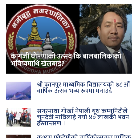
कागजी घोषणाको उत्सव कि बालबालिकाको
भविष्यमाथि खेलबाड?
श्री कानपुर माध्यमिक विद्यालयको ७८ औँ
वार्षिक उत्सव भव्य रूपमा मनाउंदै
सगरमाथा गोर्खा नेपाली यूथ कम्युनिटीले
चुनदेवी माविलाई गर्यो ४० लाखको भवन
हस्तान्तरण ।
कश्यप एकेडेमीको बार्षिकोत्सबमा प्राज्ञिक