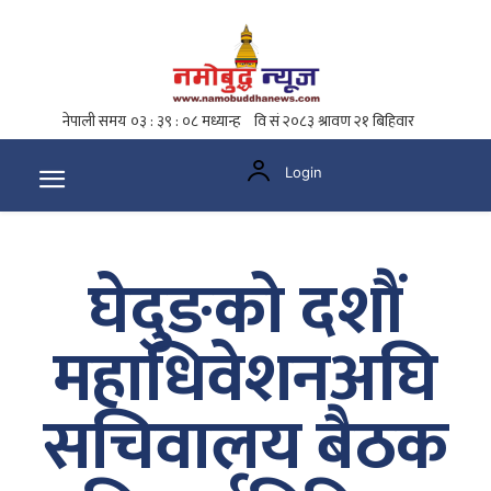
Login
घेदुङको दशौं
महाधिवेशनअघि
सचिवालय बैठक