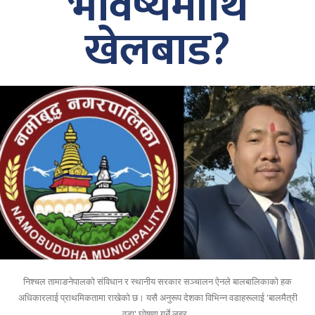
भविष्यमाथि
खेलबाड?
निश्चल तामाङनेपालको संविधान र स्थानीय सरकार सञ्चालन ऐनले बालबालिकाको हक
अधिकारलाई प्राथमिकतामा राखेको छ। यसै अनुरूप देशका विभिन्न वडाहरूलाई 'बालमैत्री
वडा' घोषणा गर्ने लहर...