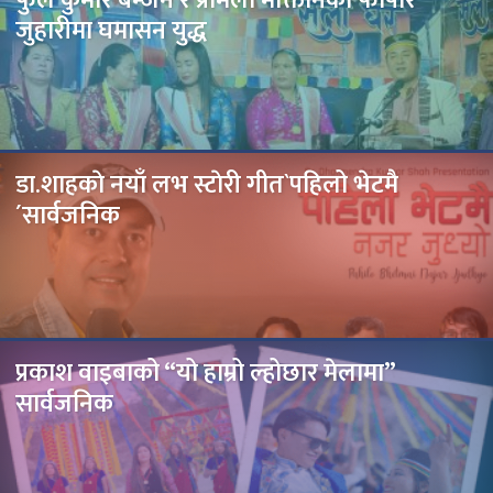
जुहारीमा घमासन युद्ध
डा.शाहकाे नयाँ लभ स्टाेरी गीत`पहिलो भेटमै
´सार्वजनिक
प्रकाश वाइबाको “यो हाम्रो ल्होछार मेलामा”
सार्वजनिक