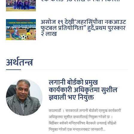
असोज १९ देखी‘जहरसिंपौवा नकआउट
फुटबल प्रतियोगिता” हुदैं,प्रथम पुरस्कार
२ लाख
अर्थतन्त्र
लगानी बोर्डको प्रमुख
कार्यकारी अधिकृतमा सुशील
ज्ञवाली भए नियुक्त
काठमाडौं । सरकारले लगानी बोर्डको प्रमुख कार्यकारी
अधिकृतमा सुशील ज्ञवालीलाई नियुक्त गरेको छ ।
बिहीबार बसेको मन्त्रिपरिषद बैठकले उनलाई सीईओ
नियुक्त गरेको एक मन्त्रलयबाट जानकारी...