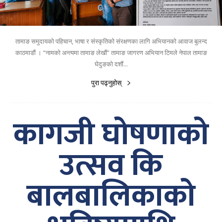
तामाङ समुदायको पहिचान, भाषा र संस्कृतिको संरक्षणका लागि अभियानको आवाज बुलन्द
काठमाडौं । “नामको अन्त्यमा तामाङ लेखौं” तामाङ जागरण अभियान टिमले नेपाल तामाङ
घेदुङको दशौं...
पुरा पढ्नुहोस्
कागजी घोषणाको
उत्सव कि
बालबालिकाको