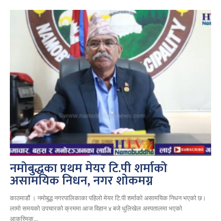
नमोबुद्धका प्रथम मेयर टि.पी शर्माको
असामयिक निधन, नगर शोकमग्न
काठमाडौं । नमोबुद्ध नगरपालिकाका पहिलो मेयर टि.पी शर्माको असामयिक निधन भएको छ।
लामो समयको उपचारको क्रममा आज विहान ४ बजे धुलिखेल अस्पतालमा भएको
आकस्मिक...