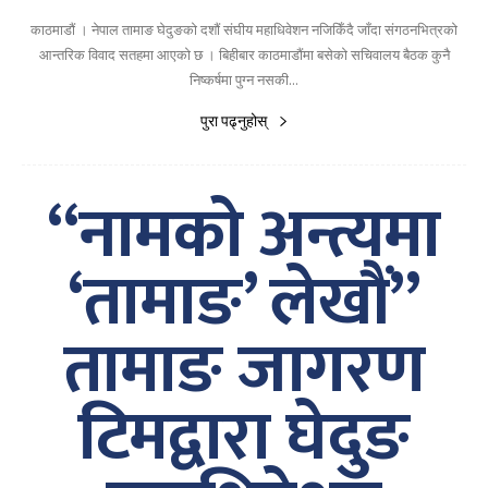
काठमाडौं । नेपाल तामाङ घेदुङको दशौं संघीय महाधिवेशन नजिकिँदै जाँदा संगठनभित्रको
आन्तरिक विवाद सतहमा आएको छ । बिहीबार काठमाडौंमा बसेको सचिवालय बैठक कुनै
निष्कर्षमा पुग्न नसकी...
पुरा पढ्नुहोस्
“नामको अन्त्यमा
‘तामाङ’ लेखौं”
तामाङ जागरण
टिमद्वारा घेदुङ