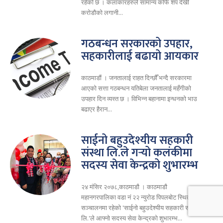
रहेको छ । कलाकारहरुले सामान्य कफि शप देखी
करोडौको लगानी...
गठबन्धन सरकारको उपहार,
सहकारीलाई बढायो आयकार
काठमाडौं । जनतालाई राहत दिन्छौँ भन्दै सरकारमा
आएको सत्ता गठबन्धन यतिबेला जनतालाई महँगीको
उपहार दिन व्यस्त छ । विभिन्न बहानामा इन्धनको भाउ
बढाएर हैरान...
साईनो बहुउदेश्यीय सहकारी
संस्था लि.ले गर्‍यो कलंकीमा
सदस्य सेवा केन्द्रको शुभारम्भ
२४ मंसिर २०७८,काठमाडौ । काठमाडौ
महानगरपालिका वडा नं २२ न्युरोड पिपलबोट स्थित
सञ्चालनमा रहेको 'साईनो बहुउदेश्यीय सहकारी संस्था
लि.'ले आफ्नो सदस्य सेवा केन्द्रको शुभारम्भ...