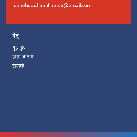
namobuddhaonlinetv5@gmail.com
मेनु
गृह पृष्ठ
हाम्रो बारेमा
सम्पर्क