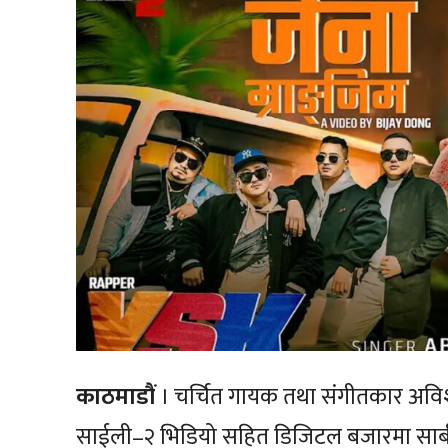
काठमाडौं
। चर्चित गायक तथा संगीतकार अवि
साईली–२ भिडियो सहित डिजिटल बजारमा सार्ब