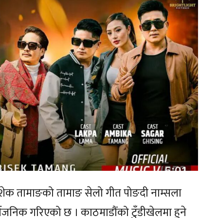
शेक तामाङको तामाङ सेलो गीत पोङदी नाम्सला
जनिक गरिएको छ । काठमाडौंको टुँडीखेलमा हुने