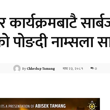
र कार्यक्रमबाटै सा
ो पोङदी नाम्सला 
माघ २३, २०८१
0
By
Chhedup Tamang