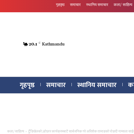
गृहपृष्ठ
समाचार
स्थानिय समाचार
कला/ साहित्य
20.1
C
Kathmandu
गृहपृष्ठ
समाचार
स्थानिय समाचार
कल
कला/ साहित्य
टुँडिखेलको ल्होछार कार्यक्रमबाटै सार्बजनिक गरे अविशेक तामाङको पोङदी नाम्सला सा