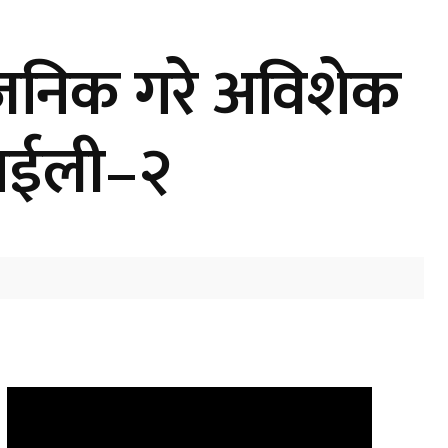
र्बजनिक गरे अविशेक
साईली–२