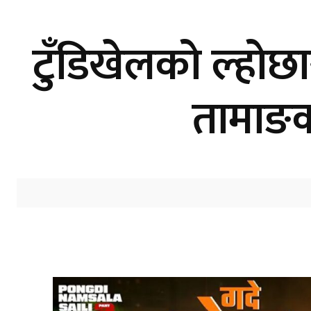
टुँडिखेलको ल्होछा
तामाङक