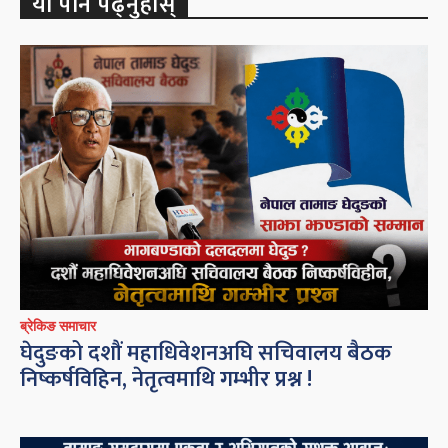
यो पनि पढ्नुहोस्
ब्रेकिङ समाचार
घेदुङको दशौं महाधिवेशनअघि सचिवालय बैठक
निष्कर्षविहिन, नेतृत्वमाथि गम्भीर प्रश्न !