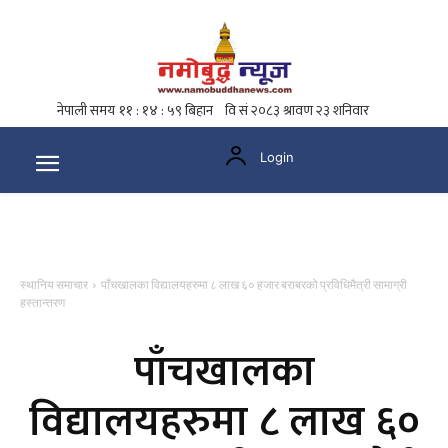
Login
स्थानिय समाचार
पाँचखालका विद्यालयहरुमा ८ लाख ६० हजार बराबरको प्रविधिमैत्री सामाग्री
हस्तान्तरण
पाँचखालका
विद्यालयहरुमा ८ लाख ६०