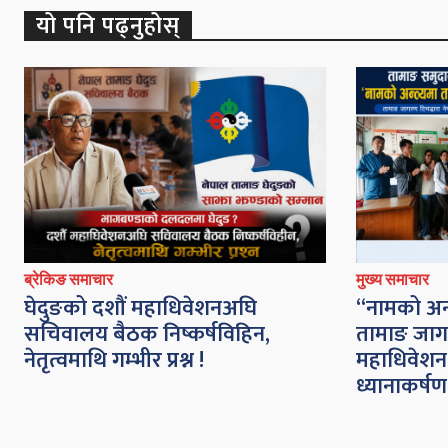
यो पनि पढ्नुहोस्
ब्रेकिङ समाचार
मुख्य समाचार
घेदुङको दशौं महाधिवेशनअघि
“नामको अन्त
सचिवालय बैठक निष्कर्षविहिन,
तामाङ जागर
नेतृत्वमाथि गम्भीर प्रश्न !
महाधिवेश
ध्यानाकर्षण 