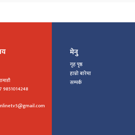
ालय
मेनु
गृह पृष्ठ
हाम्रो बारेमा
ाठमाडौ
सम्पर्क
977 9851014248
nlinetv5@gmail.com