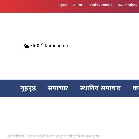
गृहपृष्ठ
समाचार
स्थानिय समाचार
कला/ साहित्य
20.8
C
Kathmandu
गृहपृष्ठ
समाचार
स्थानिय समाचार
कल
अन्तर्राष्ट्रिय
जापान आएको २ साता नपुग्दै नेपाली युवाले गरे आत्मा हत्या