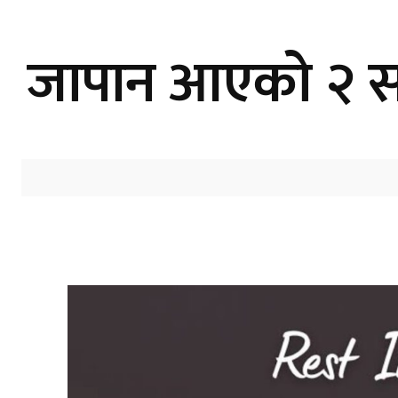
जापान आएको २ साता