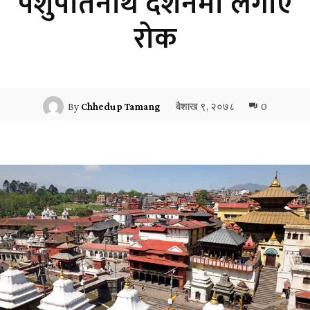
पशुपतिनाथ दर्शनमा लगाए
रोक
बैशाख ९, २०७८
0
By
Chhedup Tamang