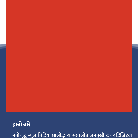
हाम्रो बारे
नमोबुद्ध न्युज मिडिया प्रालीद्धारा सञ्चालीत जनमुखी खबर डिजिटल