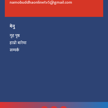
namobuddhaonlinetv5@gmail.com
मेनु
गृह पृष्ठ
हाम्रो बारेमा
सम्पर्क