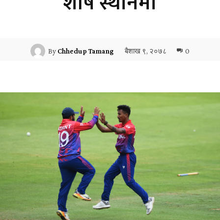
शीर्ष स्थानमा
बैशाख ९, २०७८
0
By
Chhedup Tamang