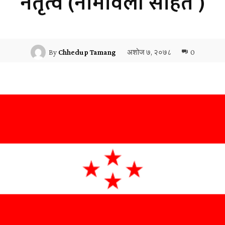
नेतृत्व (नामावली सहित )
अशोज ७, २०७८
0
By
Chhedup Tamang