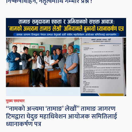
निष्कर्षविहिन, नेतृत्वमाथि गम्भीर प्रश्न !
मुख्य समाचार
“नामको अन्त्यमा ‘तामाङ’ लेखौं” तामाङ जागरण
टिमद्वारा घेदुङ महाधिवेशन आयोजक समितिलाई
ध्यानाकर्षण पत्र