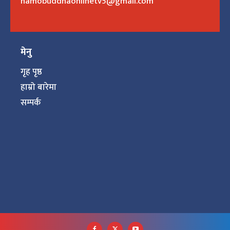
namobuddhaonlinetv5@gmail.com
मेनु
गृह पृष्ठ
हाम्रो बारेमा
सम्पर्क