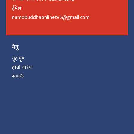
ईमेल:
namobuddhaonlinetv5@gmail.com
मेनु
गृह पृष्ठ
हाम्रो बारेमा
सम्पर्क