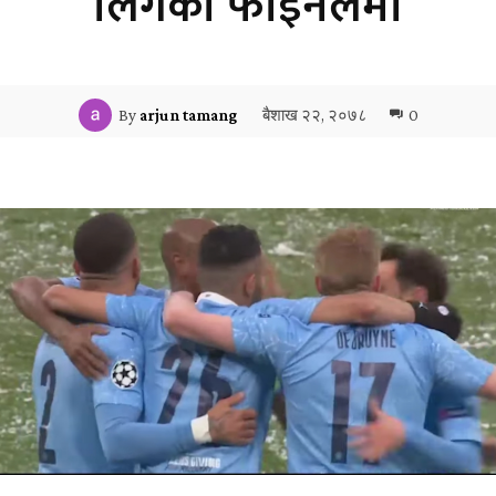
लिगको फाइनलमा
बैशाख २२, २०७८
0
By
arjun tamang