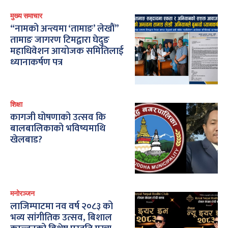
मुख्य समाचार
“नामको अन्त्यमा ‘तामाङ’ लेखौं”
तामाङ जागरण टिमद्वारा घेदुङ
महाधिवेशन आयोजक समितिलाई
ध्यानाकर्षण पत्र
शिक्षा
कागजी घोषणाको उत्सव कि
बालबालिकाको भविष्यमाथि
खेलबाड?
मनोरञ्जन
लाजिम्पाटमा नव वर्ष २०८३ को
भव्य सांगीतिक उत्सव, बिशाल