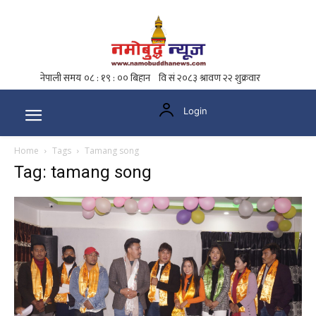
Login
Home
Tags
Tamang song
Tag: tamang song